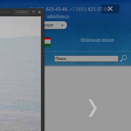
+7 (495)
623-43-46,
+7 (495)
621-37-86
слайдер
Эл. почта:
odkb@gov.ru
Авторизация
Мобильная версия
седательства