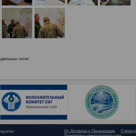
циальных сетях:
От Договора к Организации
Структ
оцсетях:
Приоритеты председательства