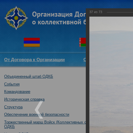
37
из
73
От Договора к Организации
Структура ОДКБ
Объединенный штаб ОДКБ
Совместное уче
10.10.2017
События
Командование
Историческая справка
Структура
Обеспечение военной безопасности
Торжественный марш Войск (Коллективных сил)
ОДКБ