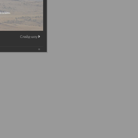
Слайд-шоу: