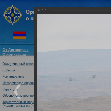
36
из
73
От Договора к
Структура
Новости
Докум
Организации
ОДКБ
Объединенный штаб ОДКБ
Совместное учение «Взаимоде
10.10.2017
События
Командование
Историческая справка
Структура
Обеспечение военной безопасности
Торжественный марш Войск
(Коллективных сил) ОДКБ