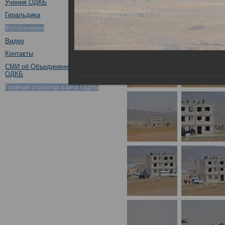
Учения ОДКБ
Геральдика
Фотогалерея
Видео
Контакты
СМИ об Объединенном штабе
ОДКБ
Главная страница сайта ОДКБ