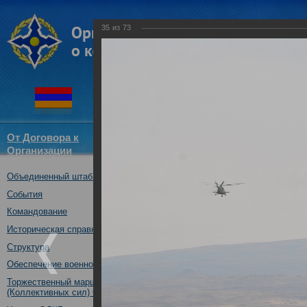
35
из
73
От Договора к
Структура
Новости
Докум
Организации
ОДКБ
Объединенный штаб ОДКБ
Совместное учение «Взаимоде
10.10.2017
События
Командование
Историческая справка
Структура
Обеспечение военной безопасности
Торжественный марш Войск
(Коллективных сил) ОДКБ