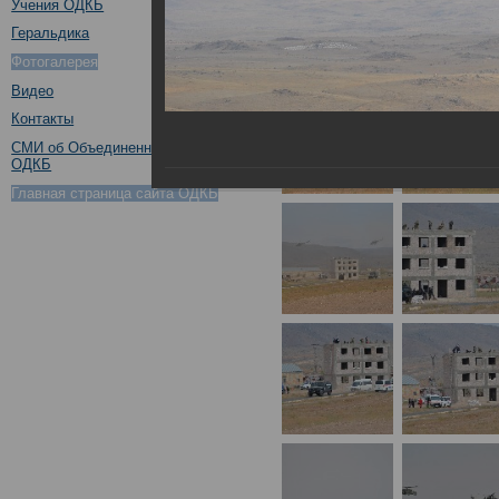
Учения ОДКБ
Геральдика
Фотогалерея
Видео
Контакты
СМИ об Объединенном штабе
ОДКБ
Главная страница сайта ОДКБ