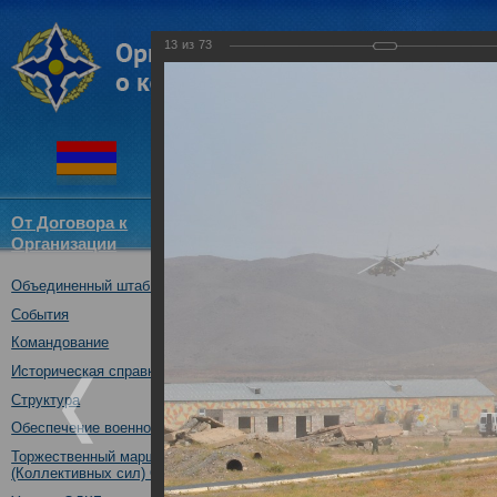
13
из
73
От Договора к
Структура
Новости
Докум
Организации
ОДКБ
Объединенный штаб ОДКБ
Совместное учение «Взаимоде
10.10.2017
События
Командование
Историческая справка
Структура
Обеспечение военной безопасности
Торжественный марш Войск
(Коллективных сил) ОДКБ