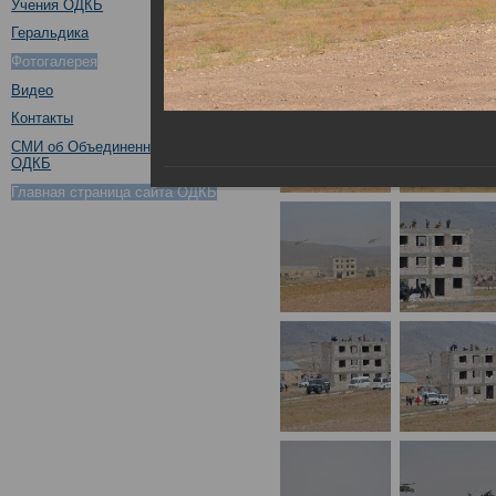
Учения ОДКБ
Геральдика
Фотогалерея
Видео
Контакты
СМИ об Объединенном штабе
ОДКБ
Главная страница сайта ОДКБ