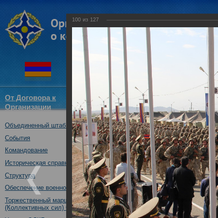
100
из
127
От Договора к
Структура
Новости
Докум
Организации
ОДКБ
Объединенный штаб ОДКБ
Открытие совместного учения
09.10.2017
События
Командование
Историческая справка
Структура
Обеспечение военной безопасности
Торжественный марш Войск
(Коллективных сил) ОДКБ