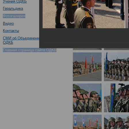
Учения ОДКБ
Геральдика
Фотогалерея
Видео
Контакты
СМИ об Объединенном штабе
ОДКБ
Главная страница сайта ОДКБ