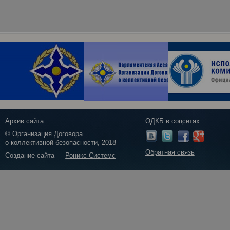
Архив сайта
ОДКБ в соцсетях:
© Организация Договора
о коллективной безопасности, 2018
Обратная связь
Создание сайта —
Роникс Системс