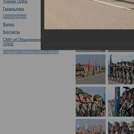
Учения ОДКБ
Геральдика
Фотогалерея
Видео
Контакты
СМИ об Объединенном штабе
ОДКБ
Главная страница сайта ОДКБ