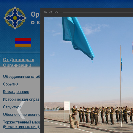
87
из
127
От Договора к
Структура
Новости
Докум
Организации
ОДКБ
Объединенный штаб ОДКБ
Открытие совместного учения
09.10.2017
События
Командование
Историческая справка
Структура
Обеспечение военной безопасности
Торжественный марш Войск
(Коллективных сил) ОДКБ