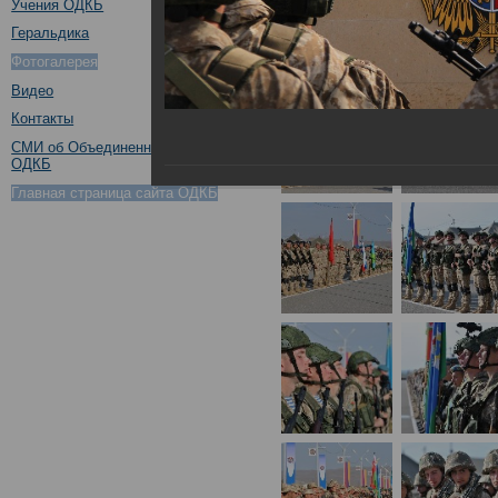
Учения ОДКБ
Геральдика
Фотогалерея
Видео
Контакты
СМИ об Объединенном штабе
ОДКБ
Главная страница сайта ОДКБ