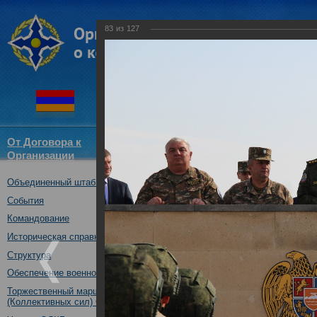
83
из
127
От Договора к
Структура
Новости
Докум
Организации
ОДКБ
Объединенный штаб ОДКБ
Открытие совместного учения
09.10.2017
События
Командование
Историческая справка
Структура
Обеспечение военной безопасности
Торжественный марш Войск
(Коллективных сил) ОДКБ