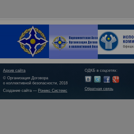
Архив сайта
ОДКБ в соцсетях:
© Организация Договора
о коллективной безопасности, 2018
Обратная связь
Создание сайта —
Роникс Системс