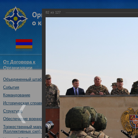
82
из
127
От Договора к
Структура
Новости
Докум
Организации
ОДКБ
Объединенный штаб ОДКБ
Открытие совместного учения
09.10.2017
События
Командование
Историческая справка
Структура
Обеспечение военной безопасности
Торжественный марш Войск
(Коллективных сил) ОДКБ