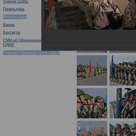
Учения ОДКБ
Геральдика
Фотогалерея
Видео
Контакты
СМИ об Объединенном штабе
ОДКБ
Главная страница сайта ОДКБ