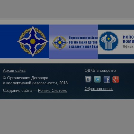
Архив сайта
ОДКБ в соцсетях:
© Организация Договора
о коллективной безопасности, 2018
Обратная связь
Создание сайта —
Роникс Системс