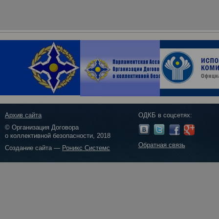
Архив сайта
ОДКБ в соцсетях:
© Организация Договора
о коллективной безопасности, 2018
Обратная связь
Создание сайта —
Роникс Системс