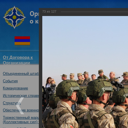
73
из
127
От Договора к
Структура
Новости
Докум
Организации
ОДКБ
Объединенный штаб ОДКБ
Открытие совместного учения
09.10.2017
События
Командование
Историческая справка
Структура
Обеспечение военной безопасности
Торжественный марш Войск
(Коллективных сил) ОДКБ