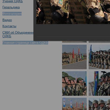
Учения ОДКБ
Геральдика
Фотогалерея
Видео
Контакты
СМИ об Объединенном штабе
ОДКБ
Главная страница сайта ОДКБ