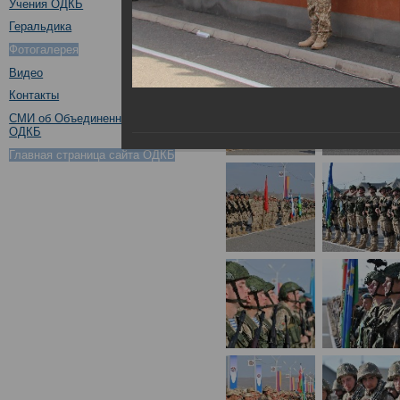
Учения ОДКБ
Геральдика
Фотогалерея
Видео
Контакты
СМИ об Объединенном штабе
ОДКБ
Главная страница сайта ОДКБ