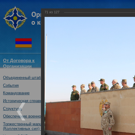
71
из
127
От Договора к
Структура
Новости
Докум
Организации
ОДКБ
Объединенный штаб ОДКБ
Открытие совместного учения
09.10.2017
События
Командование
Историческая справка
Структура
Обеспечение военной безопасности
Торжественный марш Войск
(Коллективных сил) ОДКБ