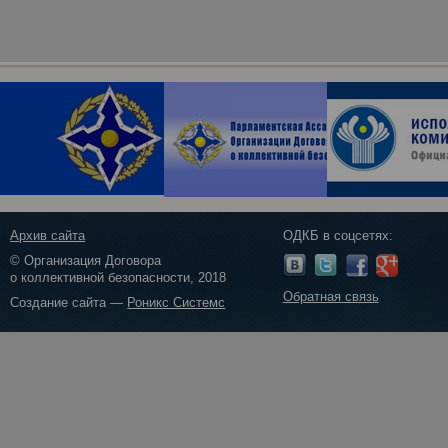
Архив сайта
ОДКБ в соцсетях:
© Организация Договора
о коллективной безопасности, 2018
Обратная связь
Создание сайта —
Роникс Системс