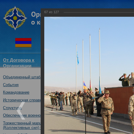
67
из
127
От Договора к
Структура
Новости
Докум
Организации
ОДКБ
Объединенный штаб ОДКБ
Открытие совместного учения
09.10.2017
События
Командование
Историческая справка
Структура
Обеспечение военной безопасности
Торжественный марш Войск
(Коллективных сил) ОДКБ