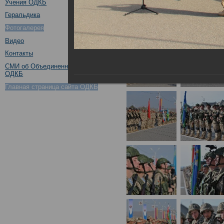
Учения ОДКБ
Геральдика
Фотогалерея
Видео
Контакты
СМИ об Объединенном штабе
ОДКБ
Главная страница сайта ОДКБ