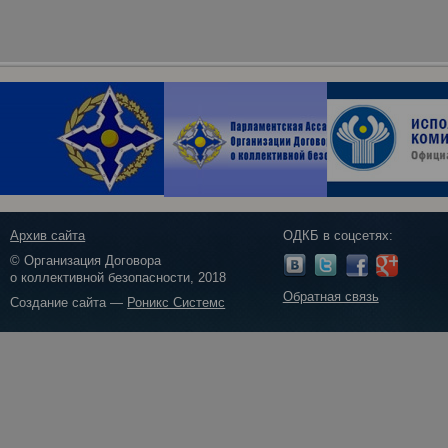
Архив сайта
ОДКБ в соцсетях:
© Организация Договора
о коллективной безопасности, 2018
Обратная связь
Создание сайта —
Роникс Системс