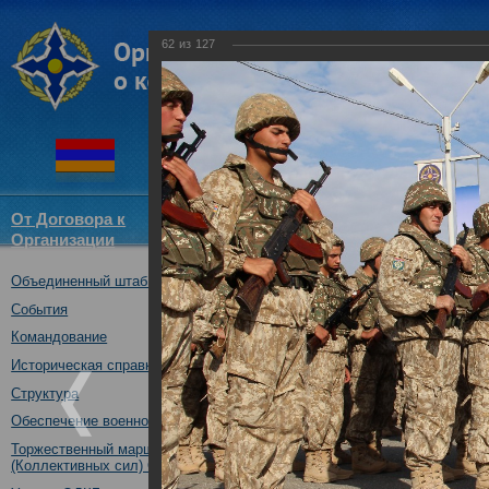
62
из
127
От Договора к
Структура
Новости
Докум
Организации
ОДКБ
Объединенный штаб ОДКБ
Открытие совместного учения
09.10.2017
События
Командование
Историческая справка
Структура
Обеспечение военной безопасности
Торжественный марш Войск
(Коллективных сил) ОДКБ