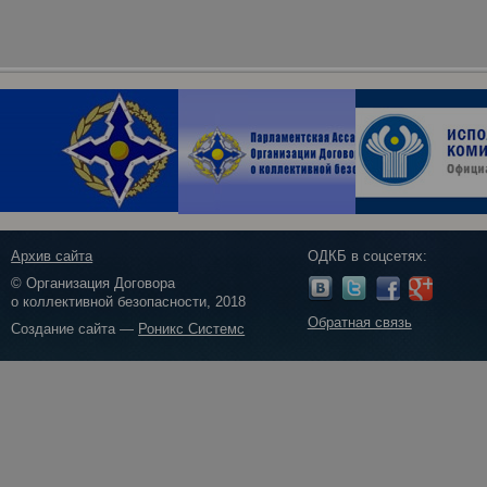
Архив сайта
ОДКБ в соцсетях:
© Организация Договора
о коллективной безопасности, 2018
Обратная связь
Создание сайта —
Роникс Системс