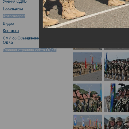
Учения ОДКБ
Геральдика
Фотогалерея
Видео
Контакты
СМИ об Объединенном штабе
ОДКБ
Главная страница сайта ОДКБ