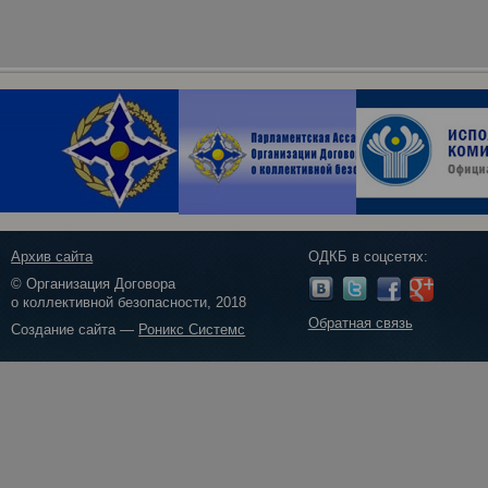
Архив сайта
ОДКБ в соцсетях:
© Организация Договора
о коллективной безопасности, 2018
Обратная связь
Создание сайта —
Роникс Системс