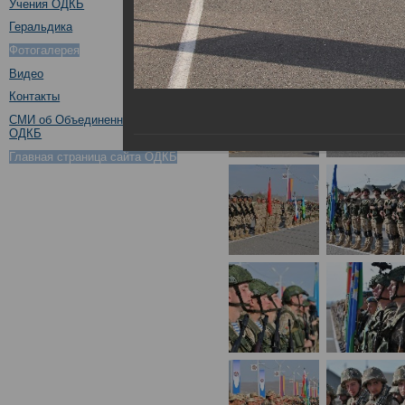
Учения ОДКБ
Геральдика
Фотогалерея
Видео
Контакты
СМИ об Объединенном штабе
ОДКБ
Главная страница сайта ОДКБ