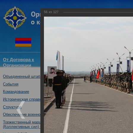
56
из
127
От Договора к
Структура
Новости
Докум
Организации
ОДКБ
Объединенный штаб ОДКБ
Открытие совместного учения
09.10.2017
События
Командование
Историческая справка
Структура
Обеспечение военной безопасности
Торжественный марш Войск
(Коллективных сил) ОДКБ