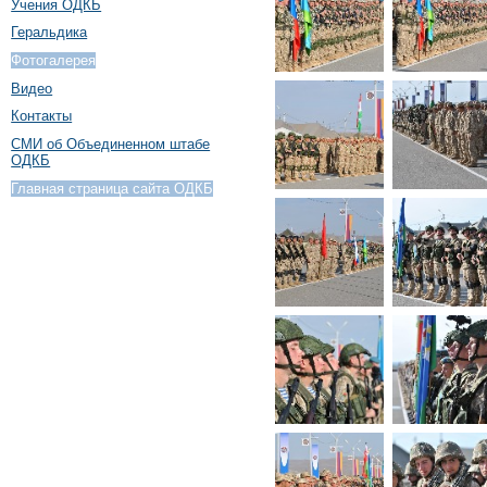
Учения ОДКБ
Геральдика
Фотогалерея
Видео
Контакты
СМИ об Объединенном штабе
ОДКБ
Главная страница сайта ОДКБ