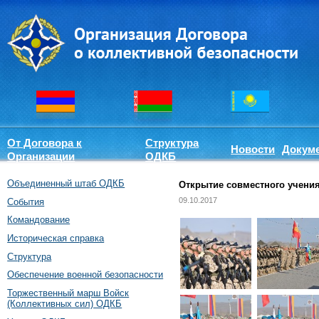
От Договора к
Структура
Новости
Докум
Организации
ОДКБ
Объединенный штаб ОДКБ
Открытие совместного учения
09.10.2017
События
Командование
Историческая справка
Структура
Обеспечение военной безопасности
Торжественный марш Войск
(Коллективных сил) ОДКБ