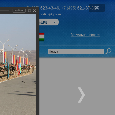
+7 (495)
623-43-46,
+7 (495)
621-37-86
слайдер
Эл. почта:
odkb@gov.ru
Авторизация
Мобильная версия
седательства