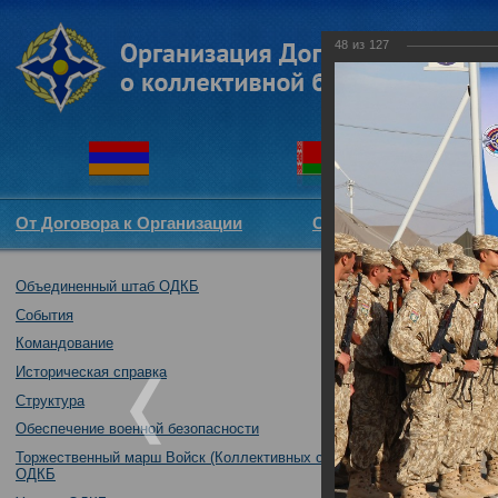
48
из
127
От Договора к Организации
Структура ОДКБ
Объединенный штаб ОДКБ
Открытие совме
09.10.2017
События
Командование
Историческая справка
Структура
Обеспечение военной безопасности
Торжественный марш Войск (Коллективных сил)
ОДКБ