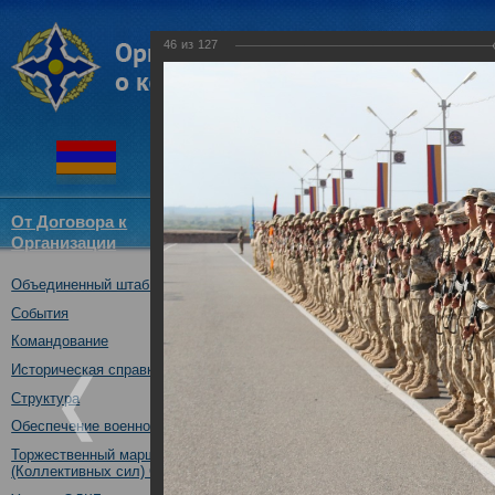
46
из
127
От Договора к
Структура
Новости
Докум
Организации
ОДКБ
Объединенный штаб ОДКБ
Открытие совместного учения
09.10.2017
События
Командование
Историческая справка
Структура
Обеспечение военной безопасности
Торжественный марш Войск
(Коллективных сил) ОДКБ