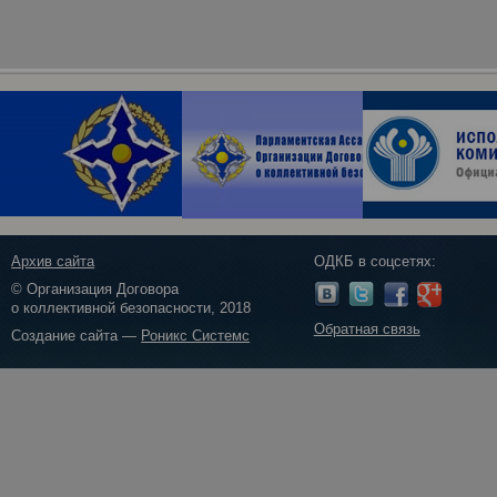
Архив сайта
ОДКБ в соцсетях:
© Организация Договора
о коллективной безопасности, 2018
Обратная связь
Создание сайта —
Роникс Системс