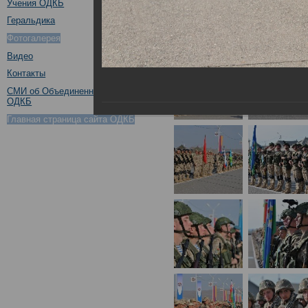
Учения ОДКБ
Геральдика
Фотогалерея
Видео
Контакты
СМИ об Объединенном штабе
ОДКБ
Главная страница сайта ОДКБ