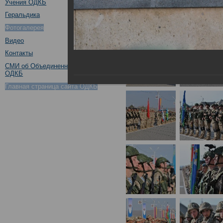
Учения ОДКБ
Геральдика
Фотогалерея
Видео
Контакты
СМИ об Объединенном штабе
ОДКБ
Главная страница сайта ОДКБ