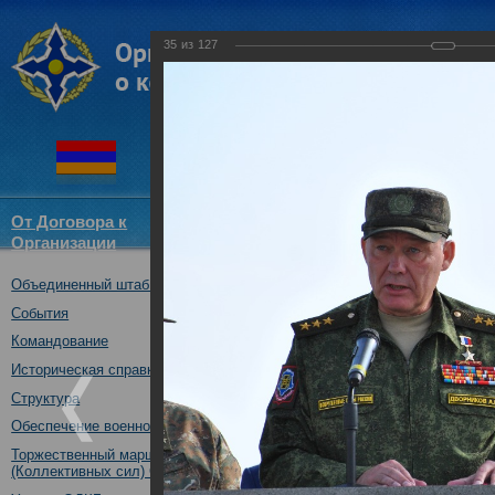
35
из
127
От Договора к
Структура
Новости
Докум
Организации
ОДКБ
Объединенный штаб ОДКБ
Открытие совместного учения
09.10.2017
События
Командование
Историческая справка
Структура
Обеспечение военной безопасности
Торжественный марш Войск
(Коллективных сил) ОДКБ