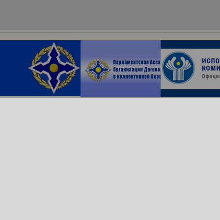
Архив сайта
ОДКБ в соцсетях:
© Организация Договора
о коллективной безопасности, 2018
Обратная связь
Создание сайта —
Роникс Системс