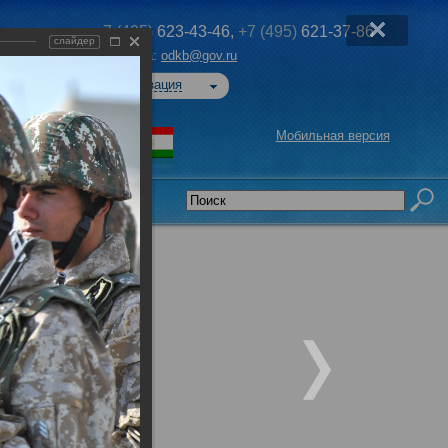
+7 (495)
623-43-46,
+7 (495)
621-37-86
слайдер
Эл. почта:
odkb@gov.ru
Авторизация
Мобильная версия
седательства