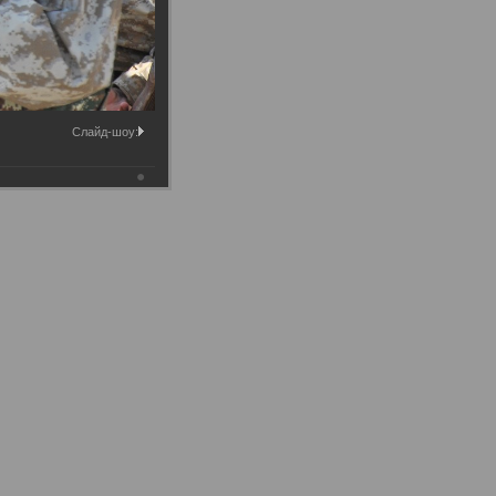
Слайд-шоу: