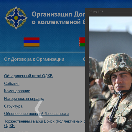
22
из
127
От Договора к Организации
Структура ОДКБ
Объединенный штаб ОДКБ
Открытие совме
09.10.2017
События
Командование
Историческая справка
Структура
Обеспечение военной безопасности
Торжественный марш Войск (Коллективных сил)
ОДКБ