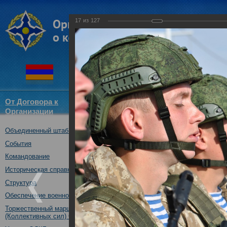
17
из
127
От Договора к
Структура
Новости
Докум
Организации
ОДКБ
Объединенный штаб ОДКБ
Открытие совместного учения
09.10.2017
События
Командование
Историческая справка
Структура
Обеспечение военной безопасности
Торжественный марш Войск
(Коллективных сил) ОДКБ