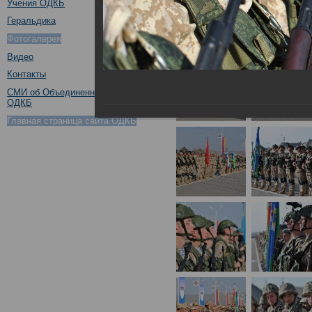
Учения ОДКБ
Геральдика
Фотогалерея
Видео
Контакты
СМИ об Объединенном штабе
ОДКБ
Главная страница сайта ОДКБ