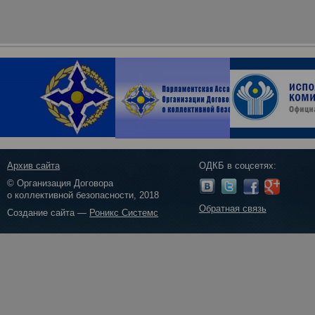
Архив сайта
ОДКБ в соцсетях:
© Организация Договора
о коллективной безопасности, 2018
Обратная связь
Создание сайта —
Роникс Системс