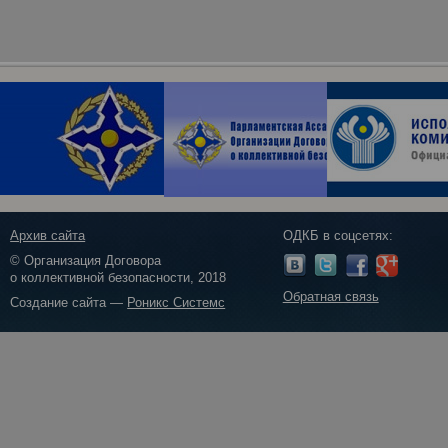
Архив сайта
ОДКБ в соцсетях:
© Организация Договора
о коллективной безопасности, 2018
Обратная связь
Создание сайта —
Роникс Системс