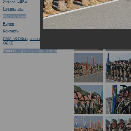
Учения ОДКБ
Геральдика
Фотогалерея
Видео
Контакты
СМИ об Объединенном штабе
ОДКБ
Главная страница сайта ОДКБ