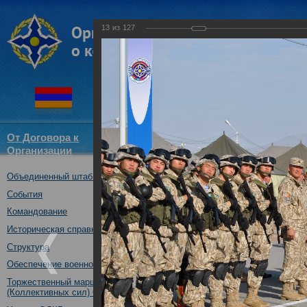
13
из
127
От Договора к
Структура
Новости
Докум
Организации
ОДКБ
Объединенный штаб ОДКБ
Открытие совместного учения
09.10.2017
События
Командование
Историческая справка
Структура
Обеспечение военной безопасности
Торжественный марш Войск
(Коллективных сил) ОДКБ