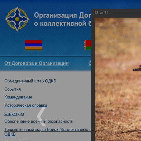
63
из
74
От Договора к Организации
Структура ОДКБ
Объединенный штаб ОДКБ
Тактико-специа
05.10.2017
События
Командование
Историческая справка
Структура
Обеспечение военной безопасности
Торжественный марш Войск (Коллективных сил)
ОДКБ