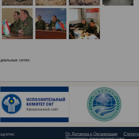
циальных сетях:
От Договора к Организации
Структ
оцсетях:
Приоритеты председательства