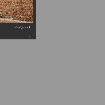
Слайд-шоу: