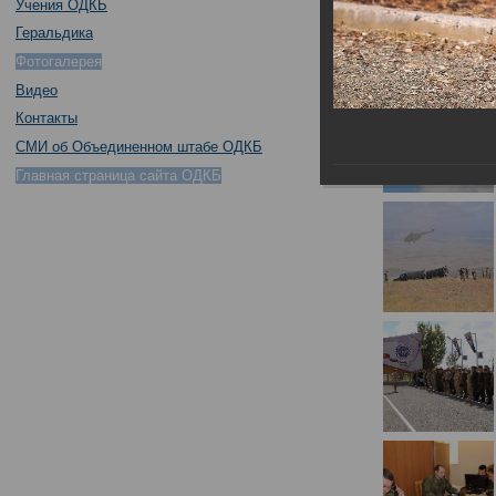
Учения ОДКБ
Геральдика
Фотогалерея
Видео
Контакты
СМИ об Объединенном штабе ОДКБ
Главная страница сайта ОДКБ