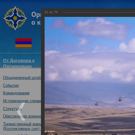
51
из
74
От Договора к
Структура
Новости
Докум
Организации
ОДКБ
Объединенный штаб ОДКБ
Тактико-специальное учение 
05.10.2017
События
Командование
Историческая справка
Структура
Обеспечение военной безопасности
Торжественный марш Войск
(Коллективных сил) ОДКБ