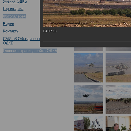
Учения ОДКБ
Геральдика
Фотогалерея
Видео
Контакты
ВАЯР-18
СМИ об Объединенном штабе
ОДКБ
Главная страница сайта ОДКБ