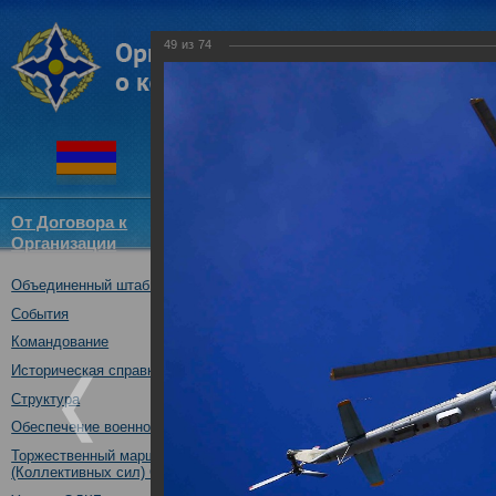
49
из
74
От Договора к
Структура
Новости
Докум
Организации
ОДКБ
Объединенный штаб ОДКБ
Тактико-специальное учение 
05.10.2017
События
Командование
Историческая справка
Структура
Обеспечение военной безопасности
Торжественный марш Войск
(Коллективных сил) ОДКБ