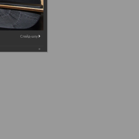
Слайд-шоу: