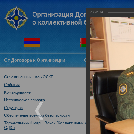
23
из
74
От Договора к Организации
Структура ОДКБ
Объединенный штаб ОДКБ
Тактико-специа
05.10.2017
События
Командование
Историческая справка
Структура
Обеспечение военной безопасности
Торжественный марш Войск (Коллективных сил)
ОДКБ