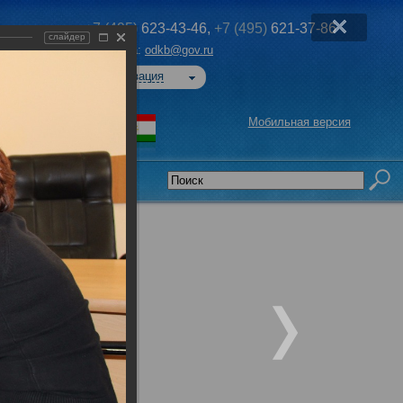
+7 (495)
623-43-46,
+7 (495)
621-37-86
слайдер
Эл. почта:
odkb@gov.ru
Авторизация
Мобильная версия
седательства