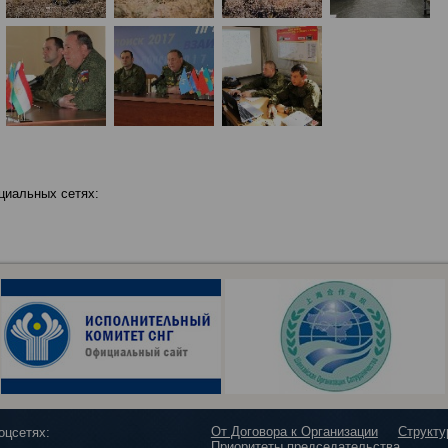
циальных сетях:
От Договора к Организации
Структ
оцсетях:
Приоритеты председательства