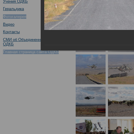
Учения ОДКБ
Геральдика
Фотогалерея
Видео
Контакты
СМИ об Объединенном штабе
ОДКБ
Главная страница сайта ОДКБ