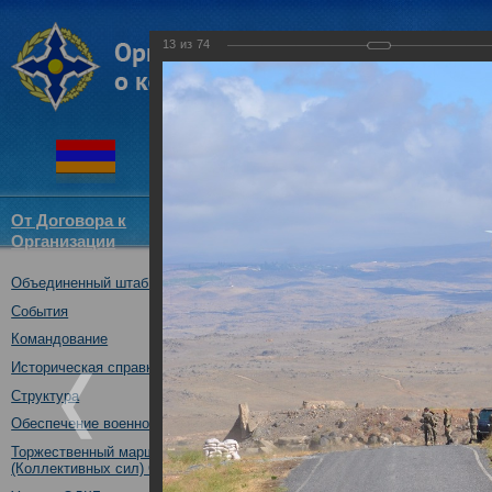
13
из
74
От Договора к
Структура
Новости
Докум
Организации
ОДКБ
Объединенный штаб ОДКБ
Тактико-специальное учение 
05.10.2017
События
Командование
Историческая справка
Структура
Обеспечение военной безопасности
Торжественный марш Войск
(Коллективных сил) ОДКБ