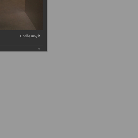
Слайд-шоу: