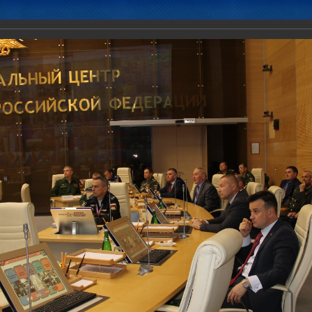
Новости
Документы
Аналитика
Приоритеты пред
ненного штаба ОДКБ в заседании Координационного совещания пр
иссий) по обороне и безопасности парламентов государств-членов 
ентской Ассамблеи ОДКБ