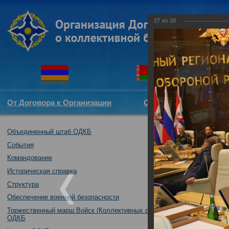
27
из
28
От Договора к Организации
Структура ОДКБ
Объединенный штаб ОДКБ
Участие Объеди
комитетов (ком
События
Совете Парлам
Командование
02.10.2017
Историческая справка
Структура
Обеспечение военной безопасности
Торжественный марш Войск (Коллективных сил)
ОДКБ