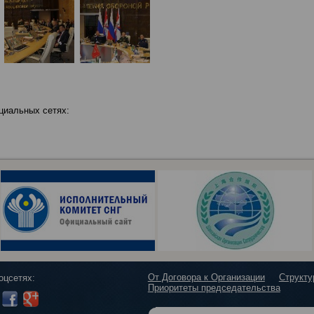
циальных сетях:
От Договора к Организации
Структ
оцсетях:
Приоритеты председательства