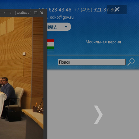
+7 (495)
623-43-46,
+7 (495)
621-37-86
слайдер
Эл. почта:
odkb@gov.ru
Авторизация
Мобильная версия
седательства
едседателей
ОДКБ при