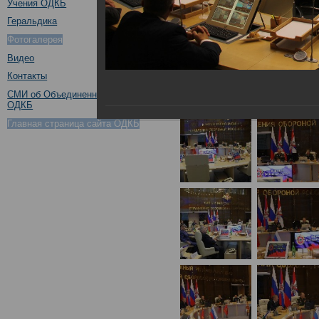
Учения ОДКБ
Геральдика
Фотогалерея
Видео
Контакты
СМИ об Объединенном штабе
ОДКБ
Главная страница сайта ОДКБ