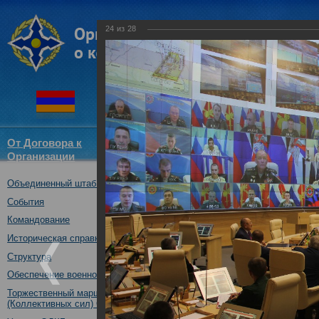
24
из
28
От Договора к
Структура
Новости
Докум
Организации
ОДКБ
Объединенный штаб ОДКБ
Участие Объединенного
Координационного сове
События
(комиссий) по обороне 
Командование
государств-членов ОДК
Историческая справка
Ассамблеи ОДКБ
Структура
02.10.2017
Обеспечение военной безопасности
Торжественный марш Войск
(Коллективных сил) ОДКБ