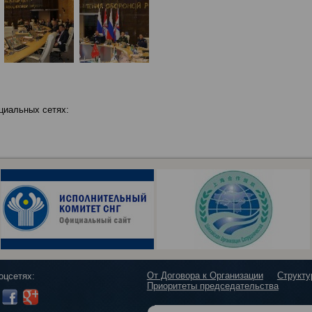
циальных сетях:
От Договора к Организации
Структ
оцсетях:
Приоритеты председательства