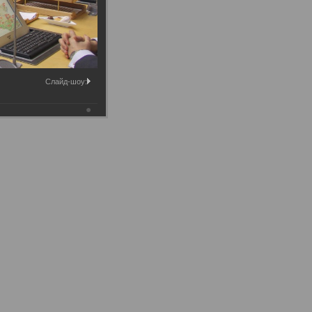
Слайд-шоу: