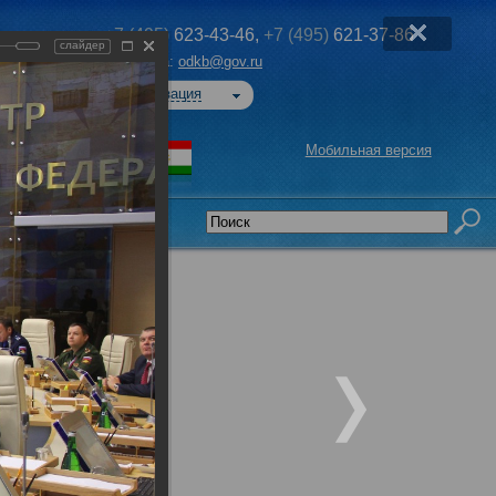
+7 (495)
623-43-46,
+7 (495)
621-37-86
слайдер
Эл. почта:
odkb@gov.ru
Авторизация
Мобильная версия
седательства
едседателей
ОДКБ при