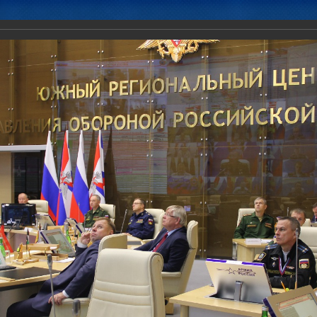
Новости
Документы
Аналитика
Приоритеты пред
ненного штаба ОДКБ в заседании Координационного совещания пр
иссий) по обороне и безопасности парламентов государств-членов 
ентской Ассамблеи ОДКБ