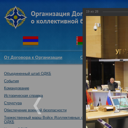
19
из
28
От Договора к Организации
Структура ОДКБ
Объединенный штаб ОДКБ
Участие Объеди
комитетов (ком
События
Совете Парлам
Командование
02.10.2017
Историческая справка
Структура
Обеспечение военной безопасности
Торжественный марш Войск (Коллективных сил)
ОДКБ