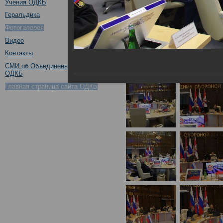
Учения ОДКБ
Геральдика
Фотогалерея
Видео
Контакты
СМИ об Объединенном штабе
ОДКБ
Главная страница сайта ОДКБ