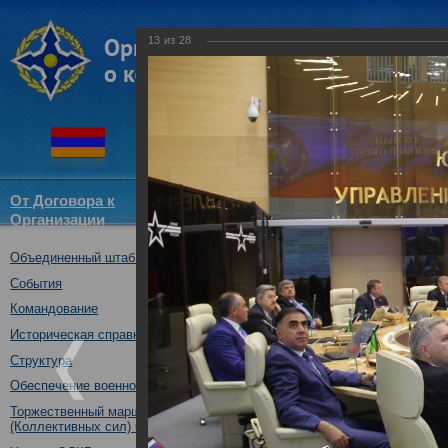
13
из
28
От Договора к
Структура
Новости
Докум
Организации
ОДКБ
Объединенный штаб ОДКБ
Участие Объединенного
Координационного сове
События
(комиссий) по обороне 
Командование
государств-членов ОДК
Историческая справка
Ассамблеи ОДКБ
Структура
02.10.2017
Обеспечение военной безопасности
Торжественный марш Войск
(Коллективных сил) ОДКБ