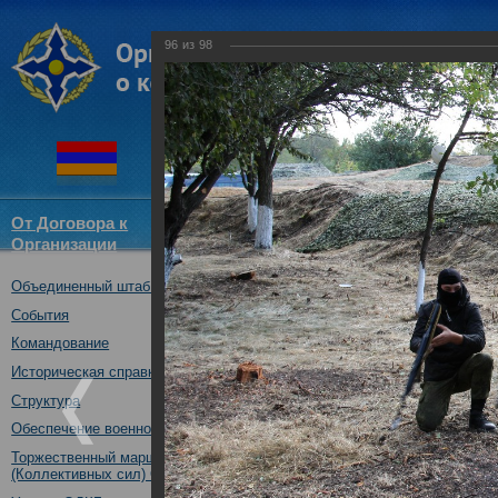
96
из
98
От Договора к
Структура
Новости
Докум
Организации
ОДКБ
Объединенный штаб ОДКБ
Открытие оперативно-стратег
03.10.2017
События
Командование
Историческая справка
Структура
Обеспечение военной безопасности
Торжественный марш Войск
(Коллективных сил) ОДКБ