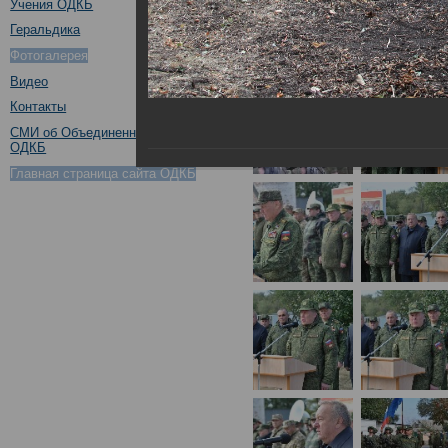
Учения ОДКБ
Геральдика
Фотогалерея
Видео
Контакты
СМИ об Объединенном штабе
ОДКБ
Главная страница сайта ОДКБ