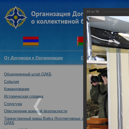
84
из
98
От Договора к Организации
Структура ОДКБ
Объединенный штаб ОДКБ
Открытие опера
03.10.2017
События
Командование
Историческая справка
Структура
Обеспечение военной безопасности
Торжественный марш Войск (Коллективных сил)
ОДКБ