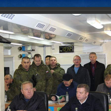
Новости
Документы
Аналитика
Приоритеты пред
тивно-стратегического учения «Боевое братство-2017»