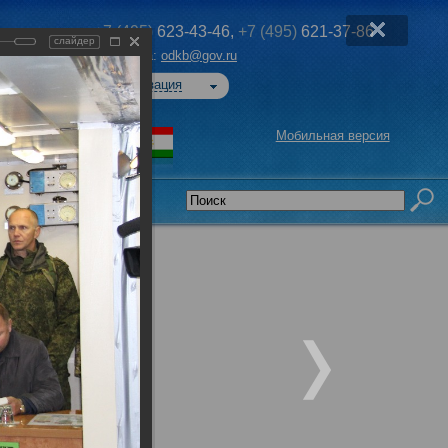
+7 (495)
623-43-46,
+7 (495)
621-37-86
слайдер
Эл. почта:
odkb@gov.ru
Авторизация
Мобильная версия
седательства