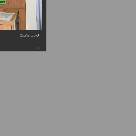
Слайд-шоу: