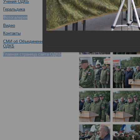
Учения ОДКБ
Геральдика
Фотогалерея
Видео
Контакты
СМИ об Объединенном штабе
ОДКБ
Главная страница сайта ОДКБ