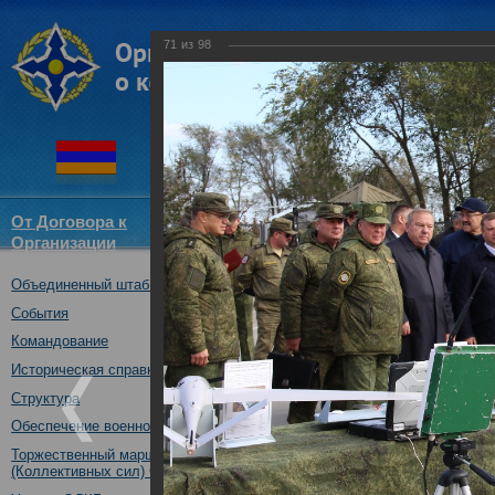
71
из
98
От Договора к
Структура
Новости
Докум
Организации
ОДКБ
Объединенный штаб ОДКБ
Открытие оперативно-стратег
03.10.2017
События
Командование
Историческая справка
Структура
Обеспечение военной безопасности
Торжественный марш Войск
(Коллективных сил) ОДКБ