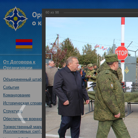
60
из
98
От Договора к
Структура
Новости
Докум
Организации
ОДКБ
Объединенный штаб ОДКБ
Открытие оперативно-стратег
03.10.2017
События
Командование
Историческая справка
Структура
Обеспечение военной безопасности
Торжественный марш Войск
(Коллективных сил) ОДКБ