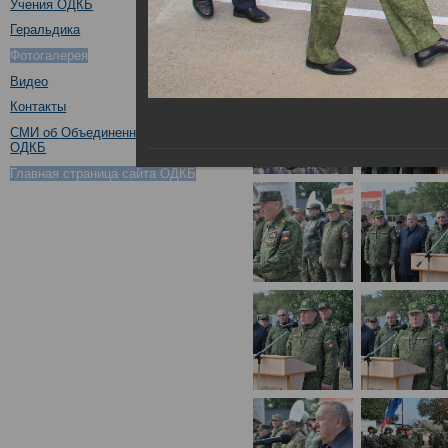
Учения ОДКБ
Геральдика
Фотогалерея
Видео
Контакты
СМИ об Объединенном штабе
ОДКБ
Главная страница сайта ОДКБ