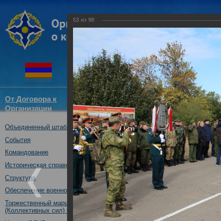
53
из
98
От Договора к
Структура
Новости
Докум
Организации
ОДКБ
Объединенный штаб ОДКБ
Открытие оперативно-стратег
03.10.2017
События
Командование
Историческая справка
Структура
Обеспечение военной безопасности
Торжественный марш Войск
(Коллективных сил) ОДКБ