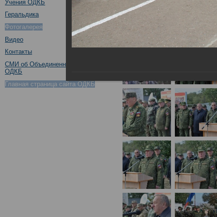
Учения ОДКБ
Геральдика
Фотогалерея
Видео
Контакты
СМИ об Объединенном штабе
ОДКБ
Главная страница сайта ОДКБ