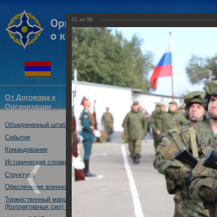
52
из
98
От Договора к
Структура
Новости
Докум
Организации
ОДКБ
Объединенный штаб ОДКБ
Открытие оперативно-стратег
03.10.2017
События
Командование
Историческая справка
Структура
Обеспечение военной безопасности
Торжественный марш Войск
(Коллективных сил) ОДКБ