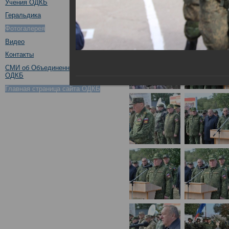
Учения ОДКБ
Геральдика
Фотогалерея
Видео
Контакты
СМИ об Объединенном штабе
ОДКБ
Главная страница сайта ОДКБ