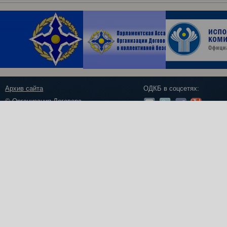
Архив сайта
ОДКБ в соцсетях:
© Организация Договора
о коллективной безопасности, 2018
Обратная связь
Создание сайта —
Роникс Системс