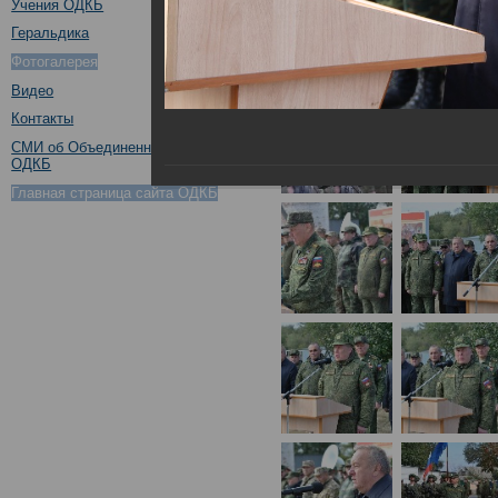
Учения ОДКБ
Геральдика
Фотогалерея
Видео
Контакты
СМИ об Объединенном штабе
ОДКБ
Главная страница сайта ОДКБ