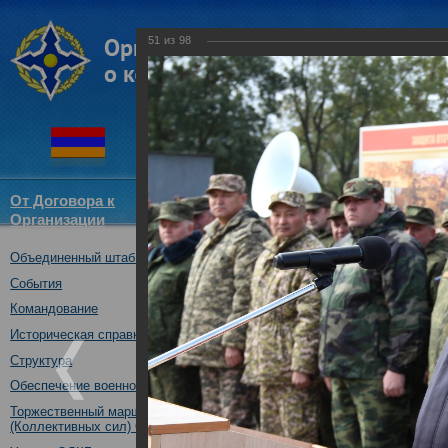
51
из
98
От Договора к
Структура
Новости
Докум
Организации
ОДКБ
Объединенный штаб ОДКБ
Открытие оперативно-стратег
03.10.2017
События
Командование
Историческая справка
Структура
Обеспечение военной безопасности
Торжественный марш Войск
(Коллективных сил) ОДКБ