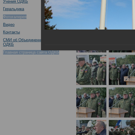
Учения ОДКБ
Геральдика
Фотогалерея
Видео
Контакты
СМИ об Объединенном штабе
ОДКБ
Главная страница сайта ОДКБ