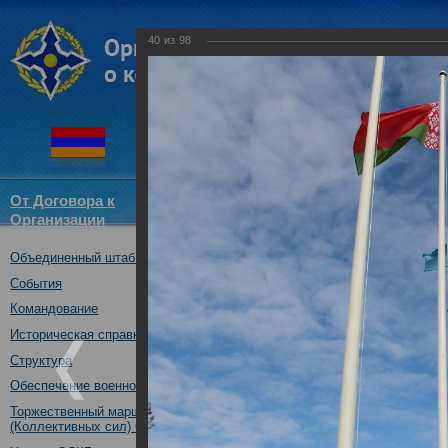
40
из
98
От Договора к
Структура
Новости
Докум
Организации
ОДКБ
Объединенный штаб ОДКБ
Открытие оперативно-стратег
03.10.2017
События
Командование
Историческая справка
Структура
Обеспечение военной безопасности
Торжественный марш Войск
(Коллективных сил) ОДКБ