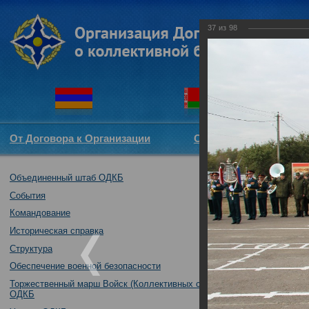
37
из
98
От Договора к Организации
Структура ОДКБ
Объединенный штаб ОДКБ
Открытие опера
03.10.2017
События
Командование
Историческая справка
Структура
Обеспечение военной безопасности
Торжественный марш Войск (Коллективных сил)
ОДКБ