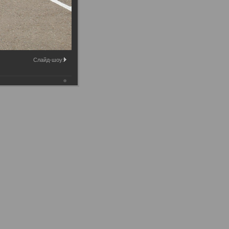
Слайд-шоу: