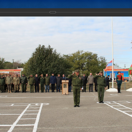
Новости
Документы
Аналитика
Приоритеты пред
тивно-стратегического учения «Боевое братство-2017»