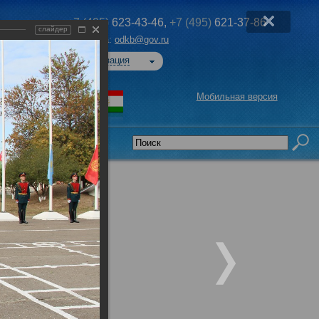
+7 (495)
623-43-46,
+7 (495)
621-37-86
слайдер
Эл. почта:
odkb@gov.ru
Авторизация
Мобильная версия
седательства