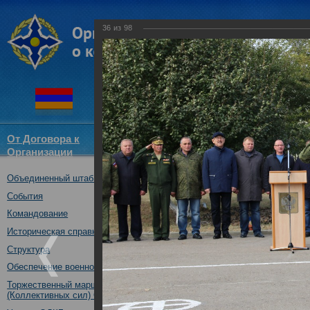
36
из
98
От Договора к
Структура
Новости
Докум
Организации
ОДКБ
Объединенный штаб ОДКБ
Открытие оперативно-стратег
03.10.2017
События
Командование
Историческая справка
Структура
Обеспечение военной безопасности
Торжественный марш Войск
(Коллективных сил) ОДКБ