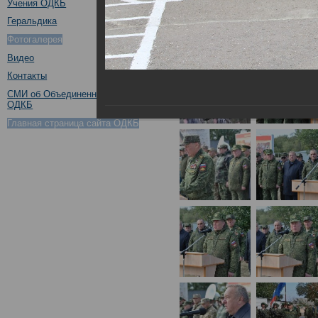
Учения ОДКБ
Геральдика
Фотогалерея
Видео
Контакты
СМИ об Объединенном штабе
ОДКБ
Главная страница сайта ОДКБ