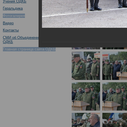
Учения ОДКБ
Геральдика
Фотогалерея
Видео
Контакты
СМИ об Объединенном штабе
ОДКБ
Главная страница сайта ОДКБ