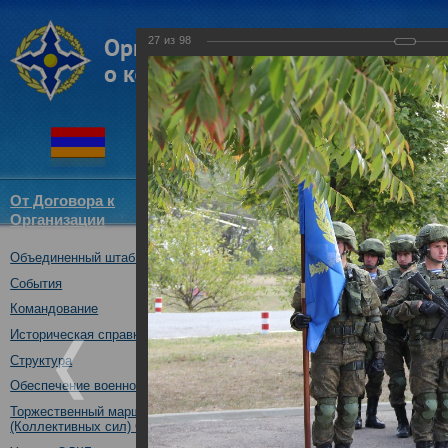
27
из
98
От Договора к
Структура
Новости
Докум
Организации
ОДКБ
Объединенный штаб ОДКБ
Открытие оперативно-стратег
03.10.2017
События
Командование
Историческая справка
Структура
Обеспечение военной безопасности
Торжественный марш Войск
(Коллективных сил) ОДКБ