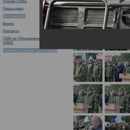
Учения ОДКБ
Геральдика
Фотогалерея
Видео
Контакты
СМИ об Объединенном штабе
ОДКБ
Главная страница сайта ОДКБ