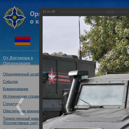
24
из
98
От Договора к
Структура
Новости
Докум
Организации
ОДКБ
Объединенный штаб ОДКБ
Открытие оперативно-стратег
03.10.2017
События
Командование
Историческая справка
Структура
Обеспечение военной безопасности
Торжественный марш Войск
(Коллективных сил) ОДКБ