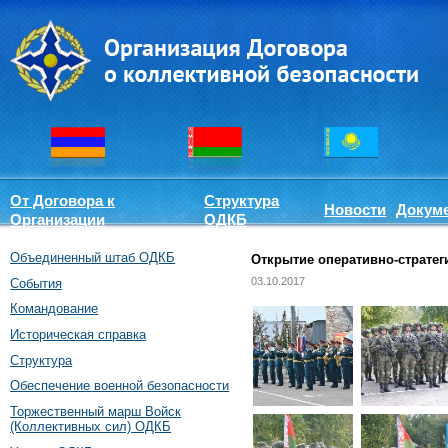
От Договора к
Структура
Новости
Докум
Организации
ОДКБ
Объединенный штаб ОДКБ
Открытие оперативно-стратег
03.10.2017
События
Командование
Историческая справка
Структура
Обеспечение военной безопасности
Торжественный марш Войск
(Коллективных сил) ОДКБ