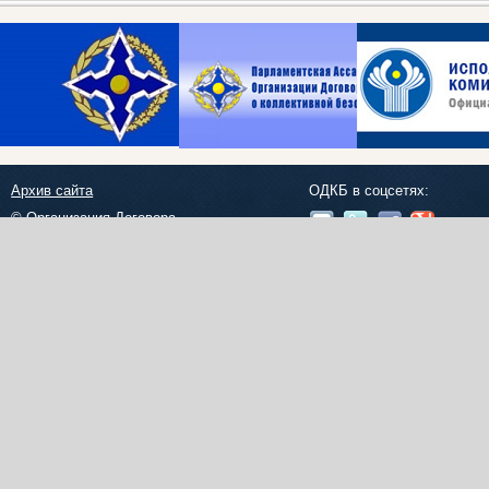
Архив сайта
ОДКБ в соцсетях:
© Организация Договора
о коллективной безопасности, 2018
Обратная связь
Создание сайта —
Роникс Системс