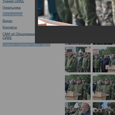
Учения ОДКБ
Геральдика
Фотогалерея
Видео
Контакты
СМИ об Объединенном штабе
ОДКБ
Главная страница сайта ОДКБ