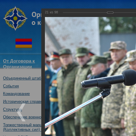
21
из
98
От Договора к
Структура
Новости
Докум
Организации
ОДКБ
Объединенный штаб ОДКБ
Открытие оперативно-стратег
03.10.2017
События
Командование
Историческая справка
Структура
Обеспечение военной безопасности
Торжественный марш Войск
(Коллективных сил) ОДКБ