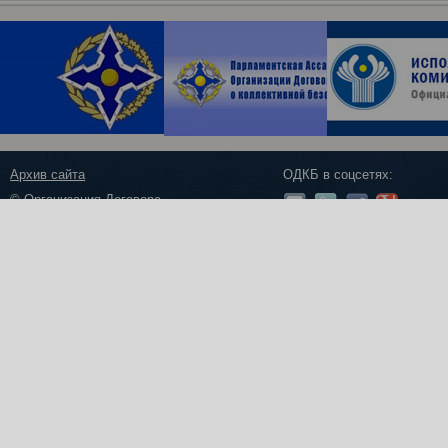
Архив сайта
ОДКБ в соцсетях:
© Организация Договора
о коллективной безопасности, 2018
Обратная связь
Создание сайта —
Роникс Системс