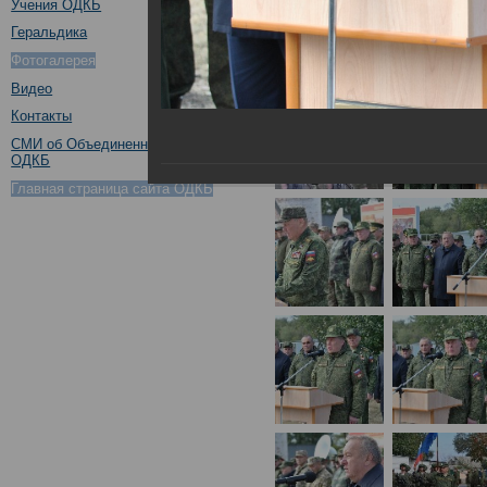
Учения ОДКБ
Геральдика
Фотогалерея
Видео
Контакты
СМИ об Объединенном штабе
ОДКБ
Главная страница сайта ОДКБ