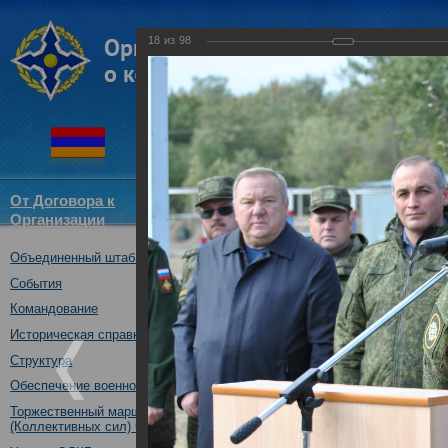
18
из
98
От Договора к
Структура
Новости
Докум
Организации
ОДКБ
Объединенный штаб ОДКБ
Открытие оперативно-стратег
03.10.2017
События
Командование
Историческая справка
Структура
Обеспечение военной безопасности
Торжественный марш Войск
(Коллективных сил) ОДКБ