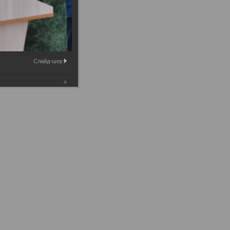
Слайд-шоу: