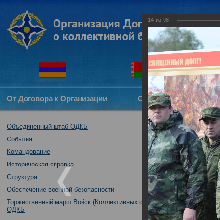
14
из
98
От Договора к Организации
Структура ОДКБ
Объединенный штаб ОДКБ
Открытие опера
03.10.2017
События
Командование
Историческая справка
Структура
Обеспечение военной безопасности
Торжественный марш Войск (Коллективных сил)
ОДКБ