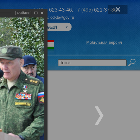
+7 (495)
623-43-46,
+7 (495)
621-37-86
слайдер
Эл. почта:
odkb@gov.ru
Авторизация
Мобильная версия
седательства