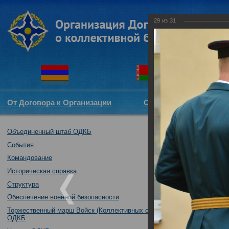
29
из
31
От Договора к Организации
Структура ОДКБ
Объединенный штаб ОДКБ
Участие Объед
01.09.2017
События
Командование
Историческая справка
Структура
Обеспечение военной безопасности
Торжественный марш Войск (Коллективных сил)
ОДКБ