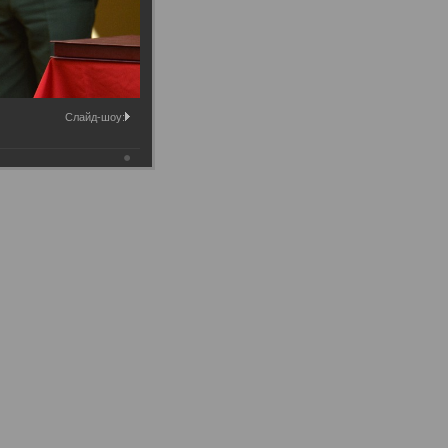
Слайд-шоу: