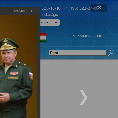
+7 (495)
623-43-46,
+7 (495)
621-37-86
слайдер
Эл. почта:
odkb@gov.ru
Авторизация
Мобильная версия
седательства