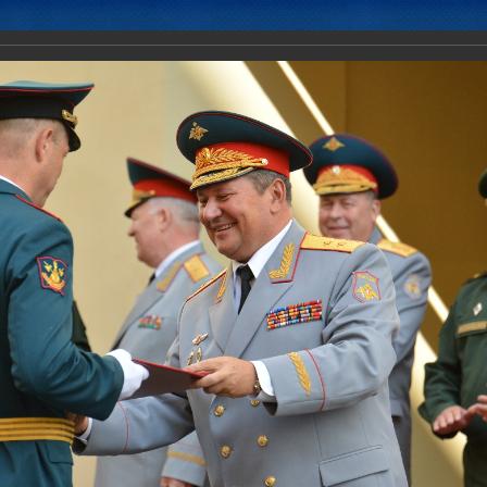
Новости
Документы
Аналитика
Приоритеты пред
иненного штаба ОДКБ в мероприятиях, посвященных Дню знаний.