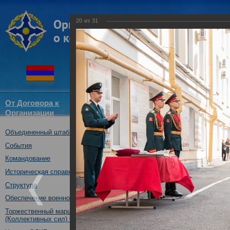
20
из
31
От Договора к
Структура
Новости
Докум
Организации
ОДКБ
Объединенный штаб ОДКБ
Участие Объединенного штаб
Дню знаний.
События
01.09.2017
Командование
Историческая справка
Структура
Обеспечение военной безопасности
Торжественный марш Войск
(Коллективных сил) ОДКБ