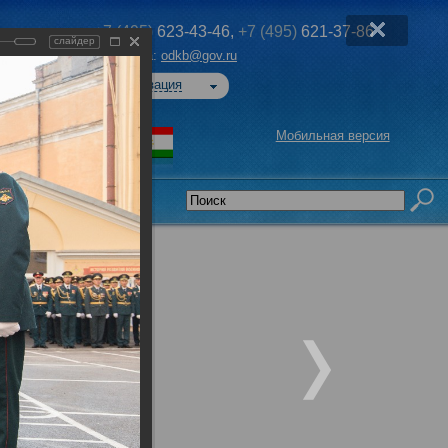
+7 (495)
623-43-46,
+7 (495)
621-37-86
слайдер
Эл. почта:
odkb@gov.ru
Авторизация
Мобильная версия
седательства