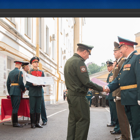
Новости
Документы
Аналитика
Приоритеты пред
иненного штаба ОДКБ в мероприятиях, посвященных Дню знаний.