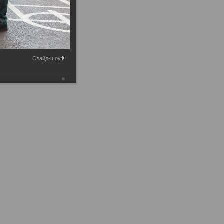
Слайд-шоу: