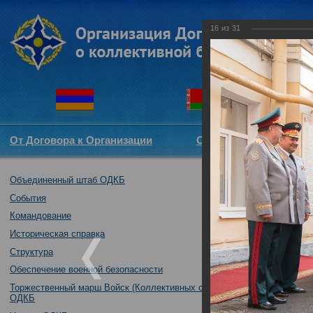
16
из
31
От Договора к Организации
Структура ОДКБ
Объединенный штаб ОДКБ
Участие Объед
01.09.2017
События
Командование
Историческая справка
Структура
Обеспечение военной безопасности
Торжественный марш Войск (Коллективных сил)
ОДКБ