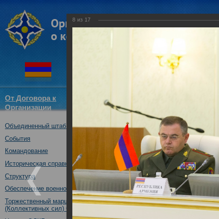
8
из
17
От Договора к
Структура
Новости
Докум
Организации
ОДКБ
Объединенный штаб ОДКБ
X заседание Военного комитет
19.04.2017
События
Командование
Историческая справка
Структура
Обеспечение военной безопасности
Торжественный марш Войск
(Коллективных сил) ОДКБ