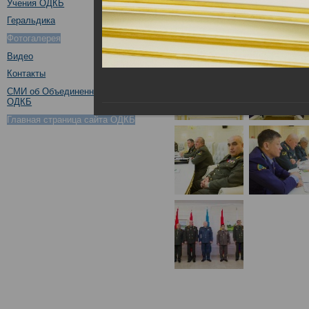
Учения ОДКБ
Геральдика
Фотогалерея
Видео
Контакты
СМИ об Объединенном штабе
ОДКБ
Главная страница сайта ОДКБ