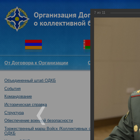
7
из
11
От Договора к Организации
Структура ОДКБ
Объединенный штаб ОДКБ
Минская Между
16.11.2016
События
Командование
Историческая справка
Структура
Обеспечение военной безопасности
Торжественный марш Войск (Коллективных сил)
ОДКБ