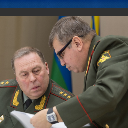
Новости
Документы
Аналитика
Приоритеты пред
народная военно-научная конференция