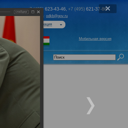
+7 (495)
623-43-46,
+7 (495)
621-37-86
слайдер
Эл. почта:
odkb@gov.ru
Авторизация
Мобильная версия
седательства