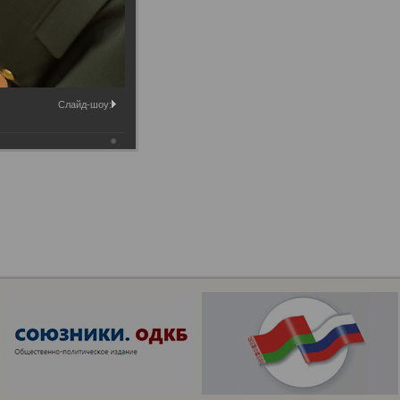
Слайд-шоу: